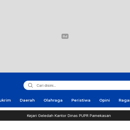
ukrim
Daerah
Olahraga
Peristiwa
Opini
Rag
Kejari Geledah Kantor Dinas PUPR Pamekasan
Polan