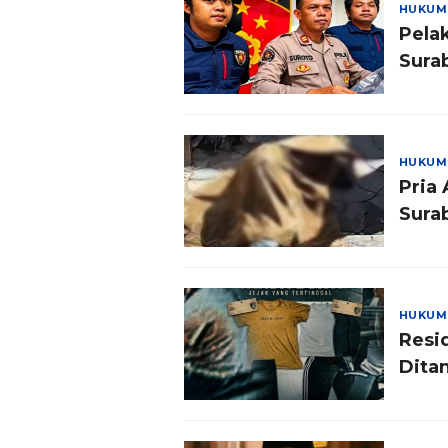
HUKUM
Pela
Sura
HUKUM
Pria
Sura
HUKUM
Resi
Dita