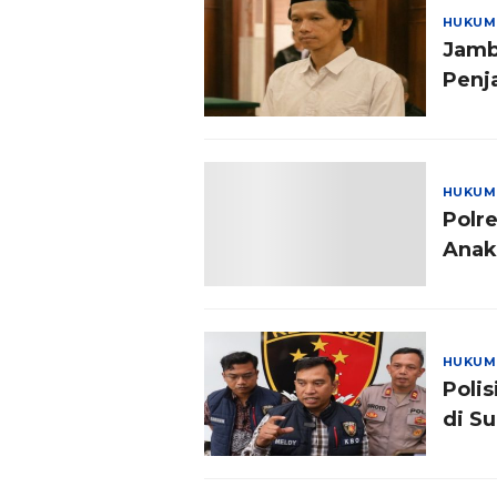
HUKUM
Jamb
Penj
HUKUM
Polr
Anak
HUKUM
Poli
di S