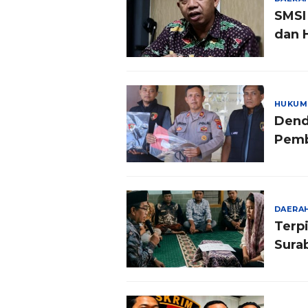
SMSI
dan 
HUKUM
Dend
Pemb
DAERA
Terp
Sura