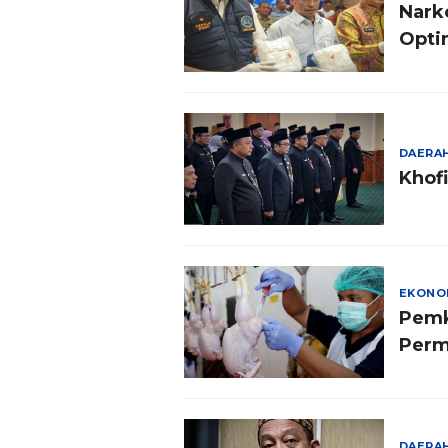
Nark
Opti
DAERA
Khof
EKONO
Pemk
Per
DAERA