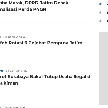
oba Marak, DPRD Jatim Desak
#
malisasi Perda P4GN
#
#
H
3 minggu yang lalu
ifah Rotasi 6 Pejabat Pemprov Jatim
MI
2 bulan yang lalu
ot Surabaya Bakal Tutup Usaha Ilegal di
mukiman
H
2 bulan yang lalu