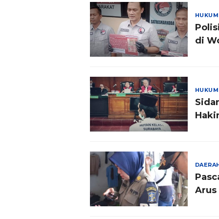
HUKUM
Poli
di W
HUKUM
Sida
Haki
DAERA
Pasc
Arus