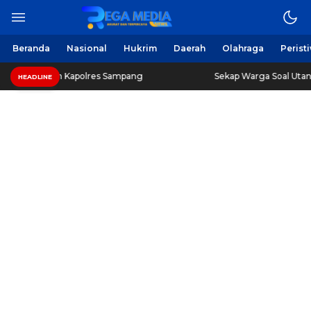
Beranda
Nasional
Hukrim
Daerah
Olahraga
Perist
n Kapolres Sampang
Sekap Warga Soal Utang, 3 Pria di
HEADLINE