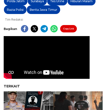
Polda Jatim
Surabaya
Tes Urine
Hiburan Malam
Razia Polisi
Berita Jawa Timur
Tim Redaksi
Bagikan
Copy Link
TERKAIT