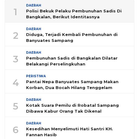
DAERAH
1
Polisi Bekuk Pelaku Pembunuhan Sadis Di
Bangkalan, Berikut Identitasnya
DAERAH
2
Diduga, Terjadi Kembali Pembunuhan di
Banyuates Sampang
DAERAH
3
Pembunuhan Sadis di Bangkalan Dilatar
Belakangi Perselingkuhan
PERISTIWA
4
Pantai Nepa Banyuates Sampang Makan
Korban, Dua Bocah Hilang Tenggelam
DAERAH
5
Kotak Suara Pemilu di Robatal Sampang
Dibawa Kabur Orang Tak Dikenal
DAERAH
6
Kesedihan Menyelimuti Hati Santri KH.
Fannan Hasib