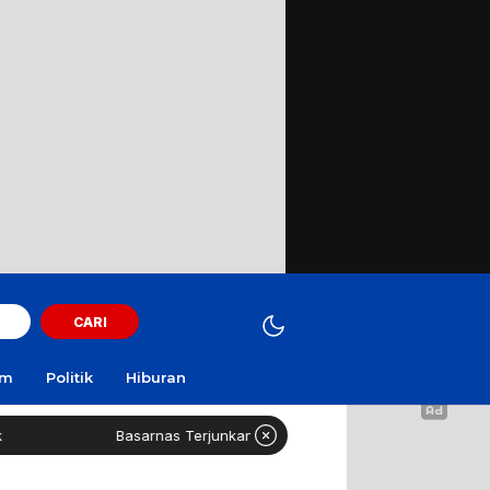
CARI
am
Politik
Hiburan
Basarnas Terjunkan Helikopter Sisir Bangkai KMP Mutiara Sentosa II