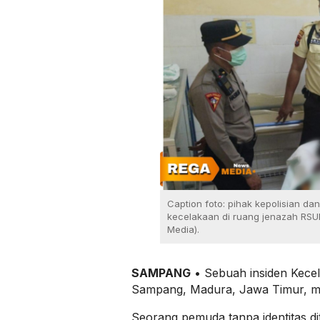
Caption foto: pihak kepolisian d
kecelakaan di ruang jenazah RS
Media).
SAMPANG
• Sebuah insiden Kecel
Sampang, Madura, Jawa Timur, me
Seorang pemuda tanpa identitas d