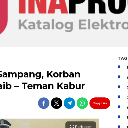
TAG
#
i Sampang, Korban
#
aib – Teman Kabur
#
#
Copy Link
#
#
#
Perbesar