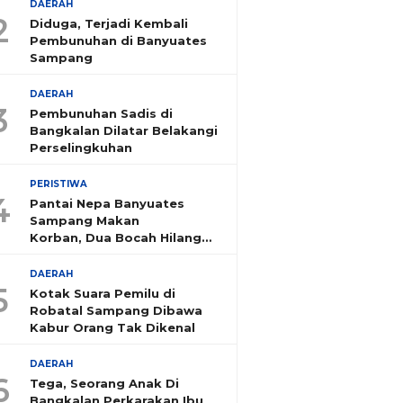
DAERAH
2
Diduga, Terjadi Kembali
Pembunuhan di Banyuates
Sampang
DAERAH
3
Pembunuhan Sadis di
Bangkalan Dilatar Belakangi
Perselingkuhan
PERISTIWA
4
Pantai Nepa Banyuates
Sampang Makan
Korban, Dua Bocah Hilang
Tenggelam
DAERAH
5
Kotak Suara Pemilu di
Robatal Sampang Dibawa
Kabur Orang Tak Dikenal
DAERAH
6
Tega, Seorang Anak Di
Bangkalan Perkarakan Ibu