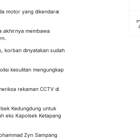
a motor yang dikendarai
ga akhirnya membawa
n.
s, korban dinyatakan sudah
polisi kesulitan mengungkap
meriksa rekaman CCTV di
olsek Kedungdung untuk
buh eks Kapolsek Ketapang
.Mohammad Zyn Sampang