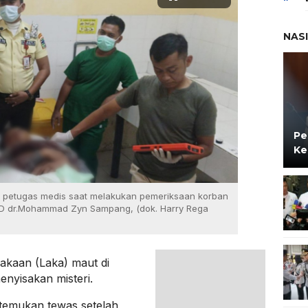
NAS
Pe
Ke
an petugas medis saat melakukan pemeriksaan korban
UD dr.Mohammad Zyn Sampang, (dok. Harry Rega
akaan (Laka) maut di
nyisakan misteri.
itemukan tewas setelah