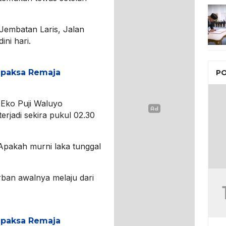
ar Jembatan Laris, Jalan
ni hari.
apaksa Remaja
PO
Eko Puji Waluyo
erjadi sekira pukul 02.30
 Apakah murni laka tunggal
rban awalnya melaju dari
apaksa Remaja