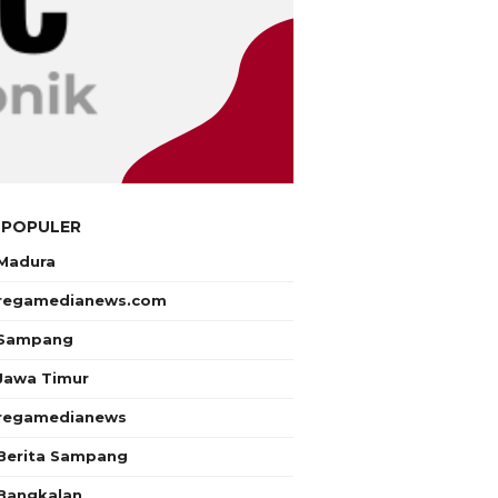
 POPULER
Madura
regamedianews.com
Sampang
Jawa Timur
regamedianews
Berita Sampang
Bangkalan