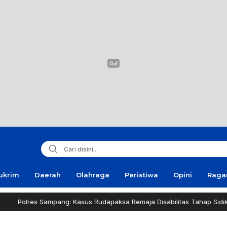
ukrim
Daerah
Olahraga
Peristiwa
Opini
Rag
Sampang: Kasus Rudapaksa Remaja Disabilitas Tahap Sidik