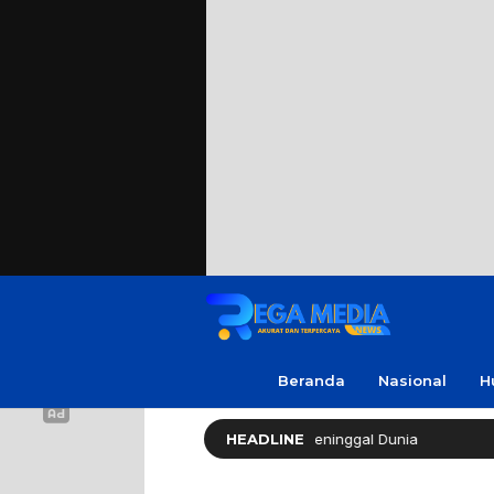
Beranda
Nasional
H
ak Soleh ‘No Viral No Justice’ Meninggal Dunia
HEADLINE
Polres 