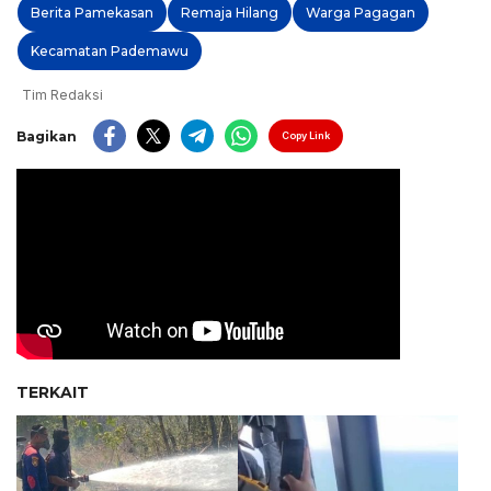
Berita Pamekasan
Remaja Hilang
Warga Pagagan
Kecamatan Pademawu
Tim Redaksi
Bagikan
Copy Link
TERKAIT