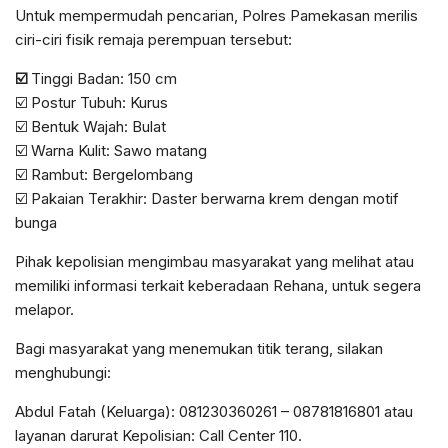
Untuk mempermudah pencarian, Polres Pamekasan merilis
ciri-ciri fisik remaja perempuan tersebut:
☑️
Tinggi Badan: 150 cm
☑️ Postur Tubuh: Kurus
☑️ Bentuk Wajah: Bulat
☑️ Warna Kulit: Sawo matang
☑️ Rambut: Bergelombang
☑️ Pakaian Terakhir: Daster berwarna krem dengan motif
bunga
Pihak kepolisian mengimbau masyarakat yang melihat atau
memiliki informasi terkait keberadaan Rehana, untuk segera
melapor.
Bagi masyarakat yang menemukan titik terang, silakan
menghubungi:
Abdul Fatah (Keluarga): 081230360261 – 08781816801 atau
layanan darurat Kepolisian: Call Center 110.