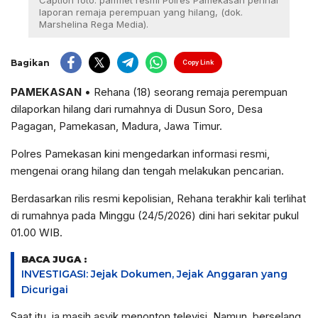
Caption foto: pamflet resmi Polres Pamekasan perihal
laporan remaja perempuan yang hilang, (dok.
Marshelina Rega Media).
Bagikan
Copy Link
PAMEKASAN
• Rehana (18) seorang remaja perempuan
dilaporkan hilang dari rumahnya di Dusun Soro, Desa
Pagagan, Pamekasan, Madura, Jawa Timur.
Polres Pamekasan kini mengedarkan informasi resmi,
mengenai orang hilang dan tengah melakukan pencarian.
Berdasarkan rilis resmi kepolisian, Rehana terakhir kali terlihat
di rumahnya pada Minggu (24/5/2026) dini hari sekitar pukul
01.00 WIB.
BACA JUGA :
INVESTIGASI: Jejak Dokumen, Jejak Anggaran yang
Dicurigai
Saat itu, ia masih asyik menonton televisi. Namun, berselang