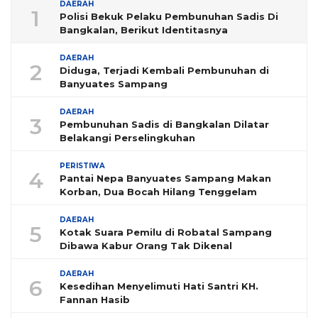
DAERAH
1
Polisi Bekuk Pelaku Pembunuhan Sadis Di
Bangkalan, Berikut Identitasnya
DAERAH
2
Diduga, Terjadi Kembali Pembunuhan di
Banyuates Sampang
DAERAH
3
Pembunuhan Sadis di Bangkalan Dilatar
Belakangi Perselingkuhan
PERISTIWA
4
Pantai Nepa Banyuates Sampang Makan
Korban, Dua Bocah Hilang Tenggelam
DAERAH
5
Kotak Suara Pemilu di Robatal Sampang
Dibawa Kabur Orang Tak Dikenal
DAERAH
6
Kesedihan Menyelimuti Hati Santri KH.
Fannan Hasib