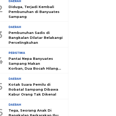
DAERAH
2
Diduga, Terjadi Kembali
Pembunuhan di Banyuates
Sampang
DAERAH
3
Pembunuhan Sadis di
Bangkalan Dilatar Belakangi
Perselingkuhan
PERISTIWA
4
Pantai Nepa Banyuates
Sampang Makan
Korban, Dua Bocah Hilang
Tenggelam
DAERAH
5
Kotak Suara Pemilu di
Robatal Sampang Dibawa
Kabur Orang Tak Dikenal
DAERAH
6
Tega, Seorang Anak Di
Bangkalan Perkarakan Ibu