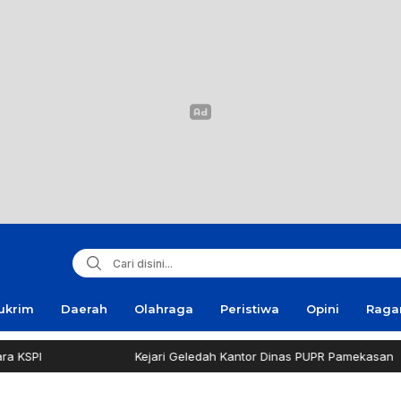
ukrim
Daerah
Olahraga
Peristiwa
Opini
Rag
Kejari Geledah Kantor Dinas PUPR Pamekasan