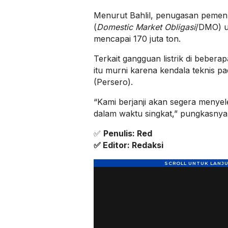
Menurut Bahlil, penugasan peme
(
Domestic Market Obligasi
/DMO) u
mencapai 170 juta ton.
Terkait gangguan listrik di bebera
itu murni karena kendala teknis p
(Persero).
“Kami berjanji akan segera menyel
dalam waktu singkat,” pungkasnya
✅
Penulis: Red
✅ Editor: Redaksi