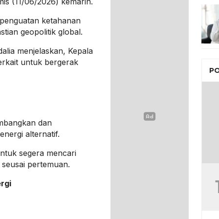
is (11/06/2026) kemarin.
 penguatan ketahanan
stian geopolitik global.
alia menjelaskan, Kepala
erkait untuk bergerak
PO
embangkan dan
ergi alternatif.
ntuk segera mencari
il seusai pertemuan.
rgi