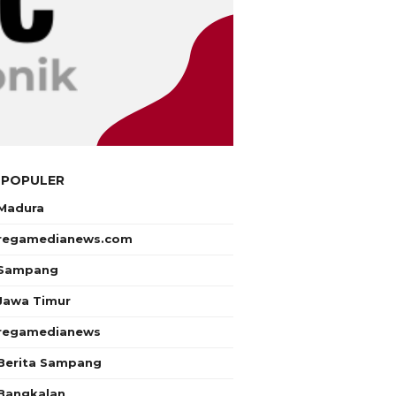
 POPULER
Madura
regamedianews.com
Sampang
Jawa Timur
regamedianews
Berita Sampang
Bangkalan