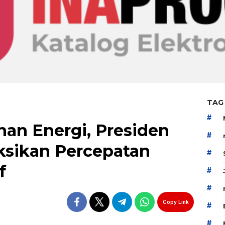
TAG
#
nan Energi, Presiden
#
ksikan Percepatan
#
f
#
#
Copy Link
#
#