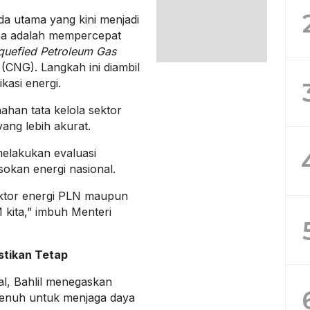
da utama yang kini menjadi
ama adalah mempercepat
quefied Petroleum Gas
(CNG). Langkah ini diambil
ikasi energi.
han tata kelola sektor
ang lebih akurat.
elakukan evaluasi
okan energi nasional.
sektor energi PLN maupun
M kita,” imbuh Menteri
stikan Tetap
al, Bahlil menegaskan
enuh untuk menjaga daya