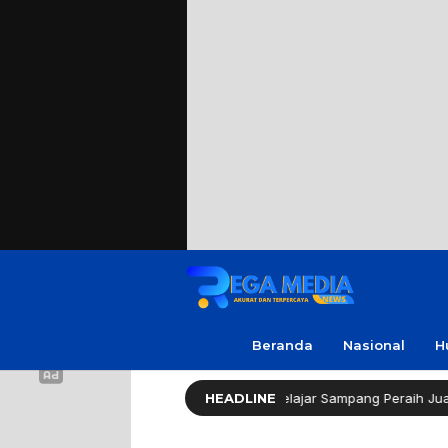
Beranda
Nasional
H
or Gerindra Apresiasi Amanda, Pelajar Sampang Peraih Juara KSPI
HEADLINE