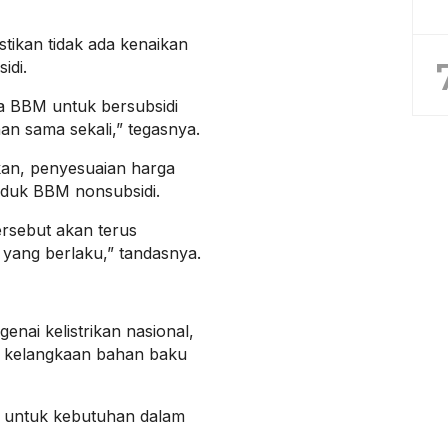
tikan tidak ada kenaikan
idi.
 BBM untuk bersubsidi
n sama sekali,” tegasnya.
kan, penyesuaian harga
oduk BBM nonsubsidi.
ersebut akan terus
 yang berlaku,” tandasnya.
nai kelistrikan nasional,
a kelangkaan bahan baku
a untuk kebutuhan dalam