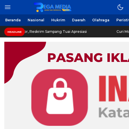
Beranda
Nasional
Hukrim
Daerah
Olahraga
Perist
r, Reskrim Sampang Tuai Apresiasi
Curi Motor! Dua Wa
HEADLINE