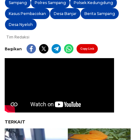
Sampang
Polres Sampang
Polsek Kedungdung
Kasus Pembacokan
Desa Banjar
Berita Sampang
Desa Nyeloh
Tim Redaksi
Bagikan
Copy Link
TERKAIT