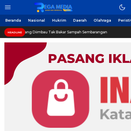
Berita Harian Online
Regamedianews.com
Beranda
Nasional
Hukrim
Daerah
Olahraga
Perist
a Sampang Diimbau Tak Bakar Sampah Sembarangan
INV
HEADLINE