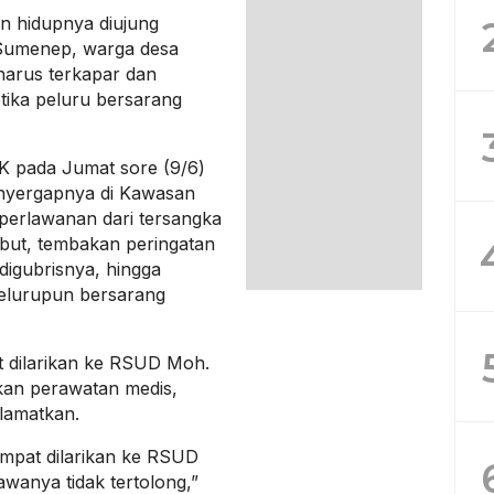
n hidupnya diujung
 Sumenep, warga desa
harus terkapar dan
ika peluru bersarang
 pada Jumat sore (9/6)
nyergapnya di Kawasan
perlawanan dari tersangka
ebut, tembakan peringatan
 digubrisnya, hingga
pelurupun bersarang
t dilarikan ke RSUD Moh.
an perawatan medis,
lamatkan.
sempat dilarikan ke RSUD
anya tidak tertolong,”