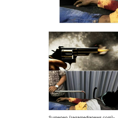
Sumenep,(regamedianews.com)-,