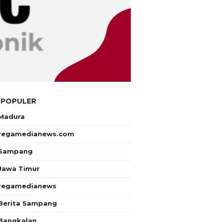
 POPULER
Madura
regamedianews.com
Sampang
Jawa Timur
regamedianews
Berita Sampang
Bangkalan