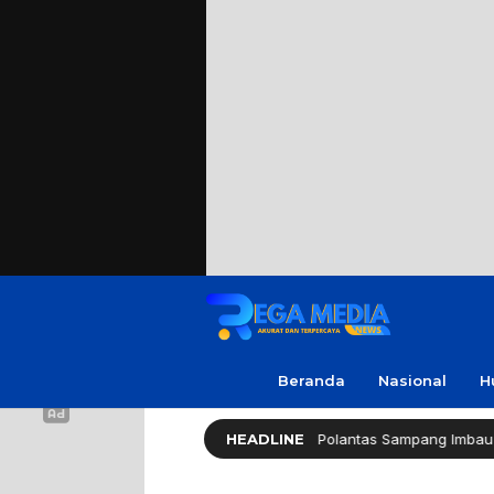
Beranda
Nasional
H
PUPR Pamekasan
Polantas Sampang Imbau Latihan Gerak 
HEADLINE