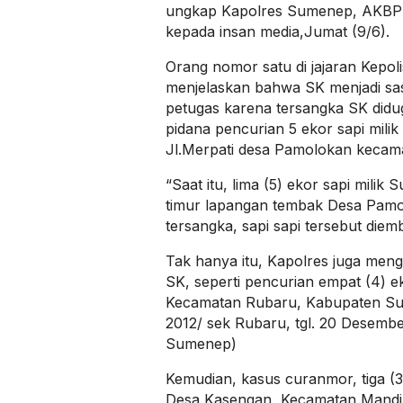
ungkap Kapolres Sumenep, AKBP 
kepada insan media,Jumat (9/6).
Orang nomor satu di jajaran Kepol
menjelaskan bahwa SK menjadi s
petugas karena tersangka SK didug
pidana pencurian 5 ekor sapi mili
Jl.Merpati desa Pamolokan kecam
“Saat itu, lima (5) ekor sapi milik 
timur lapangan tembak Desa Pam
tersangka, sapi sapi tersebut diemb
Tak hanya itu, Kapolres juga meng
SK, seperti pencurian empat (4) 
Kecamatan Rubaru, Kabupaten Su
2012/ sek Rubaru, tgl. 20 Desemb
Sumenep)
Kemudian, kasus curanmor, tiga (
Desa Kasengan, Kecamatan Mandi