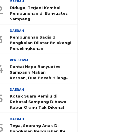
DAERAH
2
Diduga, Terjadi Kembali
Pembunuhan di Banyuates
Sampang
DAERAH
3
Pembunuhan Sadis di
Bangkalan Dilatar Belakangi
Perselingkuhan
PERISTIWA
4
Pantai Nepa Banyuates
Sampang Makan
Korban, Dua Bocah Hilang
Tenggelam
DAERAH
5
Kotak Suara Pemilu di
Robatal Sampang Dibawa
Kabur Orang Tak Dikenal
DAERAH
6
Tega, Seorang Anak Di
Bangkalan Perkarakan Ibu