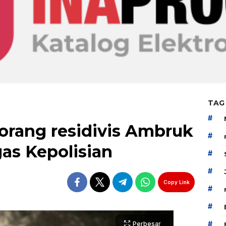
TAG
#
seorang residivis Ambruk
#
as Kepolisian
#
#
Copy Link
#
#
#
Perbesar