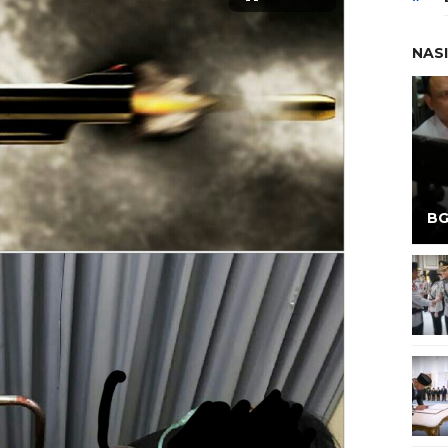
NAS
BG