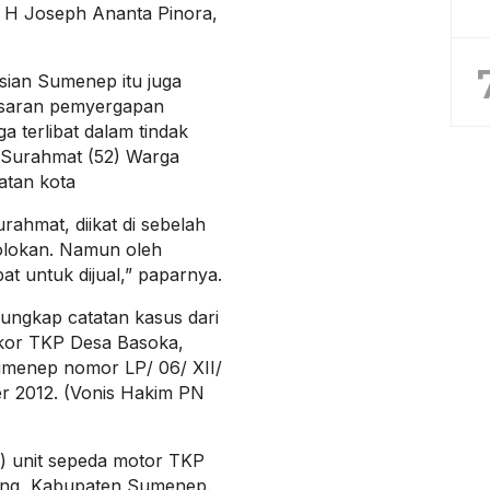
H Joseph Ananta Pinora,
isian Sumenep itu juga
asaran pemyergapan
a terlibat dalam tindak
k Surahmat (52) Warga
atan kota
Surahmat, diikat di sebelah
olokan. Namun oleh
at untuk dijual,” paparnya.
ungkap catatan kasus dari
ekor TKP Desa Basoka,
menep nomor LP/ 06/ XII/
er 2012. (Vonis Hakim PN
3) unit sepeda motor TKP
ng, Kabupaten Sumenep.