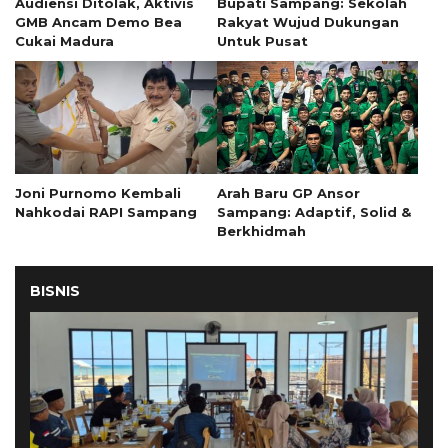
Audiensi Ditolak, Aktivis
Bupati Sampang: Sekolah
GMB Ancam Demo Bea
Rakyat Wujud Dukungan
Cukai Madura
Untuk Pusat
Joni Purnomo Kembali
Arah Baru GP Ansor
Nahkodai RAPI Sampang
Sampang: Adaptif, Solid &
Berkhidmah
BISNIS