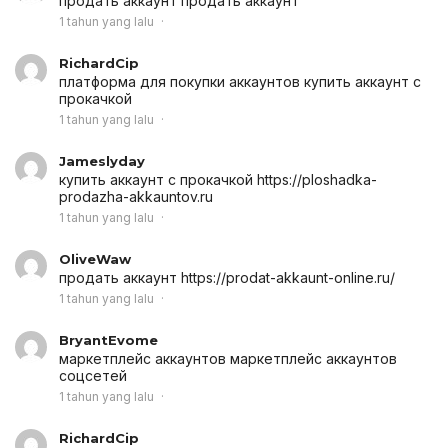
продать аккаунт
продать аккаунт
1 tahun yang lalu
RichardCip
платформа для покупки аккаунтов
купить аккаунт с
прокачкой
1 tahun yang lalu
Jameslyday
купить аккаунт с прокачкой
https://ploshadka-
prodazha-akkauntov.ru
1 tahun yang lalu
OliveWaw
продать аккаунт
https://prodat-akkaunt-online.ru/
1 tahun yang lalu
BryantEvome
маркетплейс аккаунтов
маркетплейс аккаунтов
соцсетей
1 tahun yang lalu
RichardCip