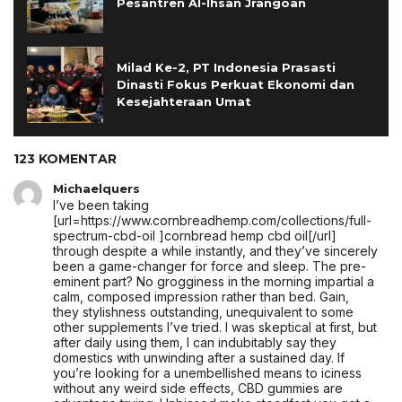
Pesantren Al-Ihsan Jrangoan
Milad Ke-2, PT Indonesia Prasasti
Dinasti Fokus Perkuat Ekonomi dan
Kesejahteraan Umat
123 KOMENTAR
Michaelquers
I’ve been taking
[url=https://www.cornbreadhemp.com/collections/full-
spectrum-cbd-oil ]cornbread hemp cbd oil[/url]
through despite a while instantly, and they’ve sincerely
been a game-changer for force and sleep. The pre-
eminent part? No grogginess in the morning impartial a
calm, composed impression rather than bed. Gain,
they stylishness outstanding, unequivalent to some
other supplements I’ve tried. I was skeptical at first, but
after daily using them, I can indubitably say they
domestics with unwinding after a sustained day. If
you’re looking for a unembellished means to iciness
without any weird side effects, CBD gummies are