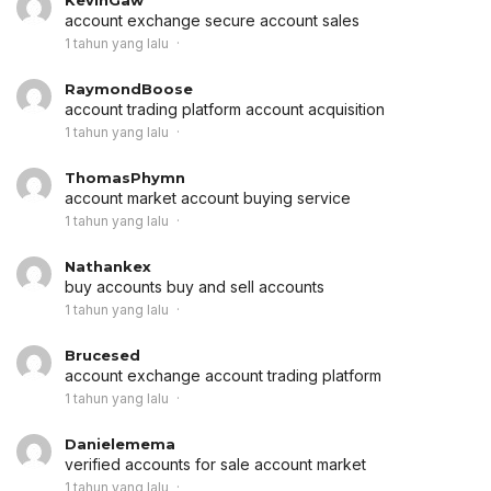
account exchange
secure account sales
1 tahun yang lalu
RaymondBoose
account trading platform
account acquisition
1 tahun yang lalu
ThomasPhymn
account market
account buying service
1 tahun yang lalu
Nathankex
buy accounts
buy and sell accounts
1 tahun yang lalu
Brucesed
account exchange
account trading platform
1 tahun yang lalu
Danielemema
verified accounts for sale
account market
1 tahun yang lalu