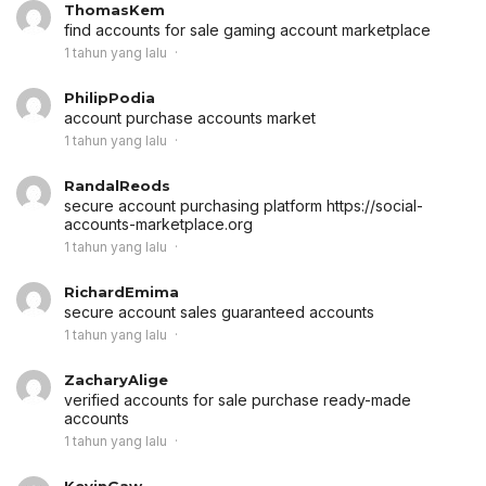
ThomasKem
find accounts for sale
gaming account marketplace
1 tahun yang lalu
PhilipPodia
account purchase
accounts market
1 tahun yang lalu
RandalReods
secure account purchasing platform
https://social-
accounts-marketplace.org
1 tahun yang lalu
RichardEmima
secure account sales
guaranteed accounts
1 tahun yang lalu
ZacharyAlige
verified accounts for sale
purchase ready-made
accounts
1 tahun yang lalu
KevinGaw