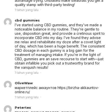
advantage trying. Unbiased make steadfast you get a
quality stamp with third-party testing!
1 tahun yang lalu
cbd gummies
I’ve started using CBD gummies, and they’ve made a
noticeable balance in my routine. They’re gentle to
use, disposition great, and provide a cretinous spirit to
incorporate CBD into my day. I’ve found they advise
me relax and rehabilitate my doze after a covet light
of day, which has been a huge benefit. The consistent
CBD dosage in each gummy is a big gain for the
treatment of managing intake. If you’re in the light of
CBD, gummies are an save recourse to start with—just
obtain infallible you pick out a trustworthy brand for
the vanquish results!
1 tahun yang lalu
OliveWaw
маркетплейс аккаунтов
https://birzha-akkauntov-
online.ru/
1 tahun yang lalu
Petertex