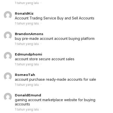
1 tahun yang lalu
RonaldKiz
Account Trading Service
Buy and Sell Accounts
1 tahun yang lalu
BrandonAmons
buy pre-made account
account buying platform
1 tahun yang lalu
Edmundphomi
account store
secure account sales
1 tahun yang lalu
RomeoTah
account purchase
ready-made accounts for sale
1 tahun yang lalu
DonaldEmund
gaming account marketplace
website for buying
accounts
1 tahun yang lalu