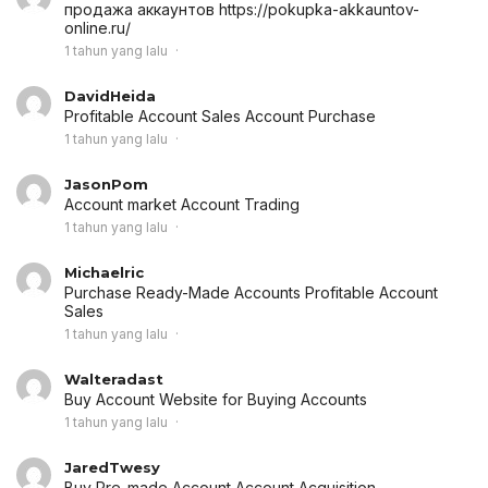
продажа аккаунтов
https://pokupka-akkauntov-
online.ru/
1 tahun yang lalu
DavidHeida
Profitable Account Sales
Account Purchase
1 tahun yang lalu
JasonPom
Account market
Account Trading
1 tahun yang lalu
Michaelric
Purchase Ready-Made Accounts
Profitable Account
Sales
1 tahun yang lalu
Walteradast
Buy Account
Website for Buying Accounts
1 tahun yang lalu
JaredTwesy
Buy Pre-made Account
Account Acquisition