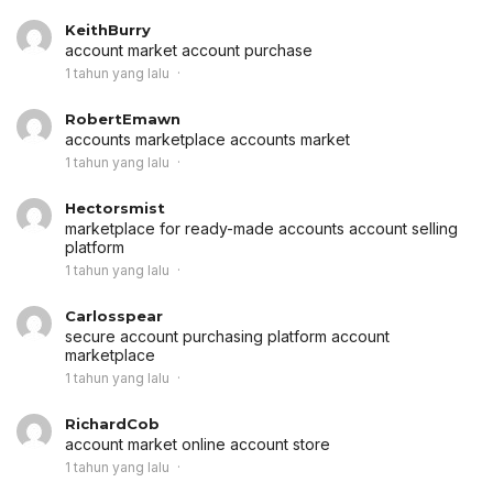
KeithBurry
account market
account purchase
1 tahun yang lalu
RobertEmawn
accounts marketplace
accounts market
1 tahun yang lalu
Hectorsmist
marketplace for ready-made accounts
account selling
platform
1 tahun yang lalu
Carlosspear
secure account purchasing platform
account
marketplace
1 tahun yang lalu
RichardCob
account market
online account store
1 tahun yang lalu