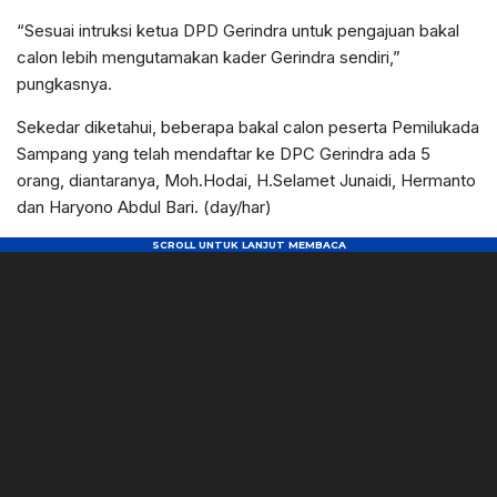
“Sesuai intruksi ketua DPD Gerindra untuk pengajuan bakal
calon lebih mengutamakan kader Gerindra sendiri,”
pungkasnya.
Sekedar diketahui, beberapa bakal calon peserta Pemilukada
Sampang yang telah mendaftar ke DPC Gerindra ada 5
orang, diantaranya, Moh.Hodai, H.Selamet Junaidi, Hermanto
dan Haryono Abdul Bari. (day/har)