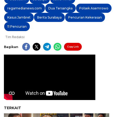
regamedianews.com
Dua Tersangka
Polsek Asemrowo
Kasus Jambret
Berita Surabaya
Pencurian Kekerasan
11 Pencurian
Tim Redaksi
Bagikan
Copy Link
TERKAIT