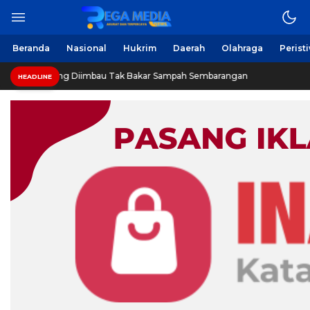
Beranda
Nasional
Hukrim
Daerah
Olahraga
Perist
ng Diimbau Tak Bakar Sampah Sembarangan
INVESTIGAS
HEADLINE