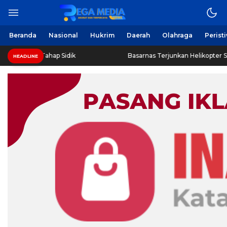
Beranda
Nasional
Hukrim
Daerah
Olahraga
Perist
s Tahap Sidik
Basarnas Terjunkan Helikopter Sisir Bangkai
HEADLINE