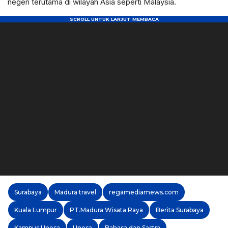
negeri terutama di wilayah Asia seperti Malaysia.
Surabaya
Madura travel
regamediamews.com
Kuala Lumpur
PT.Madura Wisata Raya
Berita Surabaya
Kampus Unesa
Unesa
Bahasa dan Sastra