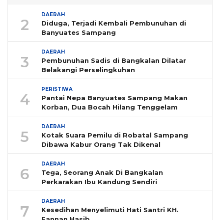
DAERAH
2
Diduga, Terjadi Kembali Pembunuhan di
Banyuates Sampang
DAERAH
3
Pembunuhan Sadis di Bangkalan Dilatar
Belakangi Perselingkuhan
PERISTIWA
4
Pantai Nepa Banyuates Sampang Makan
Korban, Dua Bocah Hilang Tenggelam
DAERAH
5
Kotak Suara Pemilu di Robatal Sampang
Dibawa Kabur Orang Tak Dikenal
DAERAH
6
Tega, Seorang Anak Di Bangkalan
Perkarakan Ibu Kandung Sendiri
DAERAH
7
Kesedihan Menyelimuti Hati Santri KH.
Fannan Hasib