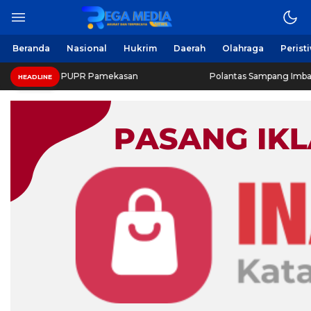
Beranda
Nasional
Hukrim
Daerah
Olahraga
Perist
as PUPR Pamekasan
Polantas Sampang Imbau Latihan Gera
HEADLINE