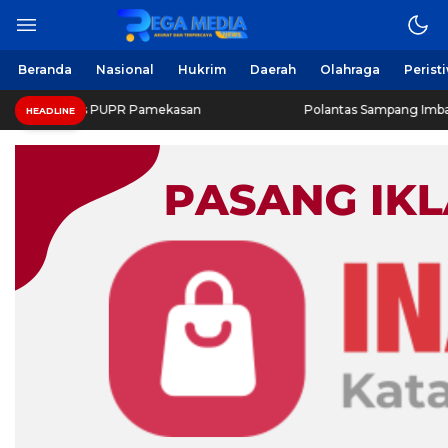
Beranda
Nasional
Hukrim
Daerah
Olahraga
Perist
inas PUPR Pamekasan
Polantas Sampang Imbau Latihan Ger
HEADLINE