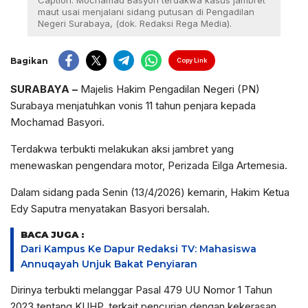
Caption: Mochamad Basyori terdakwa kasus jambret
maut usai menjalani sidang putusan di Pengadilan
Negeri Surabaya, (dok. Redaksi Rega Media).
Bagikan
Copy Link
SURABAYA –
Majelis Hakim Pengadilan Negeri (PN)
Surabaya menjatuhkan vonis 11 tahun penjara kepada
Mochamad Basyori.
Terdakwa terbukti melakukan aksi jambret yang
menewaskan pengendara motor, Perizada Eilga Artemesia.
Dalam sidang pada Senin (13/4/2026) kemarin, Hakim Ketua
Edy Saputra menyatakan Basyori bersalah.
BACA JUGA :
Dari Kampus Ke Dapur Redaksi TV: Mahasiswa
Annuqayah Unjuk Bakat Penyiaran
Dirinya terbukti melanggar Pasal 479 UU Nomor 1 Tahun
2023 tentang KUHP, terkait pencurian dengan kekerasan.