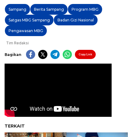
Sampang
Berita Sampang
Program MBG
Satgas MBG Sampang
Badan Gizi Nasional
Pengawasan MBG
Tim Redaksi
Bagikan
Copy Link
TERKAIT