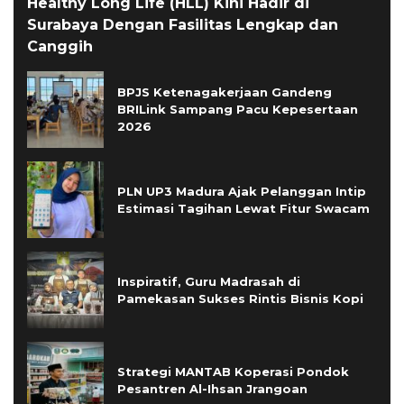
Healthy Long Life (HLL) Kini Hadir di
Surabaya Dengan Fasilitas Lengkap dan
Canggih
BPJS Ketenagakerjaan Gandeng
BRILink Sampang Pacu Kepesertaan
2026
PLN UP3 Madura Ajak Pelanggan Intip
Estimasi Tagihan Lewat Fitur Swacam
Inspiratif, Guru Madrasah di
Pamekasan Sukses Rintis Bisnis Kopi
Strategi MANTAB Koperasi Pondok
Pesantren Al-Ihsan Jrangoan