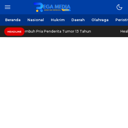
Beranda
Nasional
Hukrim
Daerah
Olahraga
Perist
 Sembuh Pria Penderita Tumor 13 Tahun
Healthy Long Life
HEADLINE