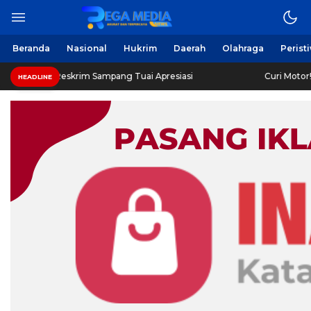
Beranda
Nasional
Hukrim
Daerah
Olahraga
Perist
 Reskrim Sampang Tuai Apresiasi
Curi Motor! Dua Warga
HEADLINE