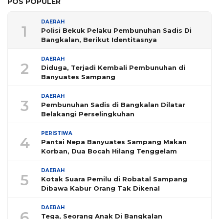
POS POPULER
DAERAH
1
Polisi Bekuk Pelaku Pembunuhan Sadis Di
Bangkalan, Berikut Identitasnya
DAERAH
2
Diduga, Terjadi Kembali Pembunuhan di
Banyuates Sampang
DAERAH
3
Pembunuhan Sadis di Bangkalan Dilatar
Belakangi Perselingkuhan
PERISTIWA
4
Pantai Nepa Banyuates Sampang Makan
Korban, Dua Bocah Hilang Tenggelam
DAERAH
5
Kotak Suara Pemilu di Robatal Sampang
Dibawa Kabur Orang Tak Dikenal
DAERAH
6
Tega, Seorang Anak Di Bangkalan