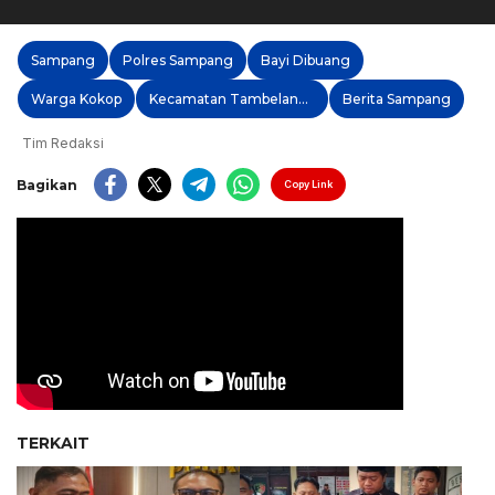
Sampang
Polres Sampang
Bayi Dibuang
Warga Kokop
Kecamatan Tambelangan
Berita Sampang
Tim Redaksi
Bagikan
Copy Link
TERKAIT