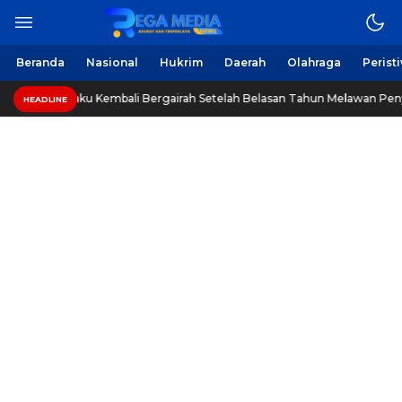
Beranda
Nasional
Hukrim
Daerah
Olahraga
Perist
gaku Kembali Bergairah Setelah Belasan Tahun Melawan Penyakit Tumor
HEADLINE