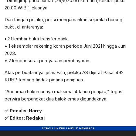
“Ditangkap pada Jumat (29/5/2026) kemarin, sekitar pukul
20.00 WIB,” jelasnya.
Dari tangan pelaku, polisi mengamankan sejumlah barang
bukti, di antaranya:
•
31 lembar bukti transfer bank.
• 1 eksemplar rekening koran periode Juni 2021 hingga Juni
2023.
• 2 lembar surat pernyataan pembayaran.
Atas perbuatannya, jelas Fajri, pelaku AS dijerat Pasal 492
KUHP tentang tindak pidana penipuan.
“Ancaman hukumannya maksimal 4 tahun penjara,” tegas
perwira berpangkat dua balok emas dipundaknya.
✅
Penulis: Harry
✅ Editor: Redaksi