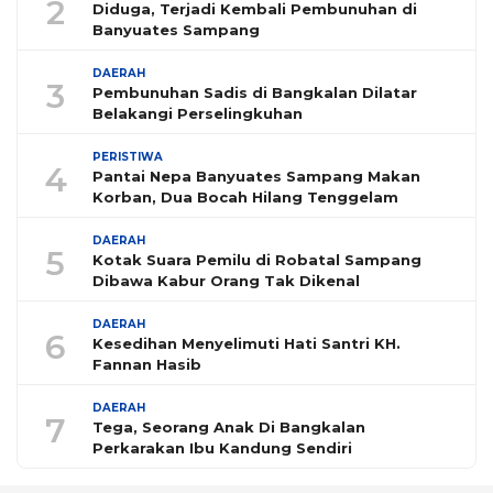
2
Diduga, Terjadi Kembali Pembunuhan di
Banyuates Sampang
DAERAH
3
Pembunuhan Sadis di Bangkalan Dilatar
Belakangi Perselingkuhan
PERISTIWA
4
Pantai Nepa Banyuates Sampang Makan
Korban, Dua Bocah Hilang Tenggelam
DAERAH
5
Kotak Suara Pemilu di Robatal Sampang
Dibawa Kabur Orang Tak Dikenal
DAERAH
6
Kesedihan Menyelimuti Hati Santri KH.
Fannan Hasib
DAERAH
7
Tega, Seorang Anak Di Bangkalan
Perkarakan Ibu Kandung Sendiri