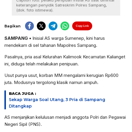
Caption foto: pelaku penipuan inisial AS saat dimintai
keterangan penyidik Satreskrim Polres Sampang,
(dok. foto istimewa).
Bagikan
Copy Link
SAMPANG •
Inisial AS warga Sumenep, kini harus
mendekam di sel tahanan Mapolres Sampang.
Pasalnya, pria asal Kelurahan Kalimook Kecamatan Kalianget
ini, diduga telah melakukan penipuan.
Usut punya usut, korban MM mengalami kerugian Rp600
juta. Modusnya tergolong klasik namun ampuh.
BACA JUGA :
Sekap Warga Soal Utang, 3 Pria di Sampang
Ditangkap
AS menjanjikan kelulusan menjadi anggota Polri dan Pegawai
Negeri Sipil (PNS).