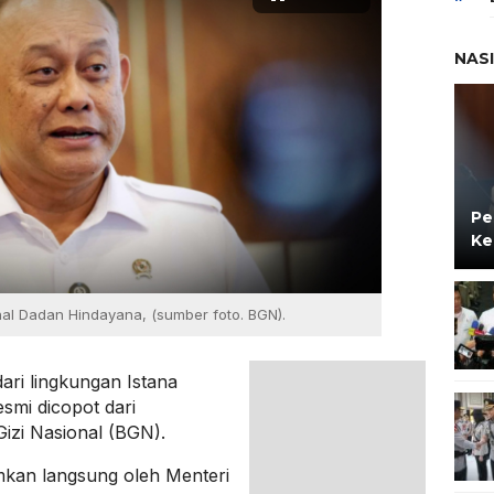
NAS
Pe
Ke
nal Dadan Hindayana, (sumber foto. BGN).
ari lingkungan Istana
smi dicopot dari
izi Nasional (BGN).
mkan langsung oleh Menteri