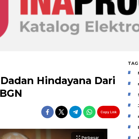
TAG
#
 Dadan Hindayana Dari
#
 BGN
#
#
Copy Link
#
#
#
Perbesar