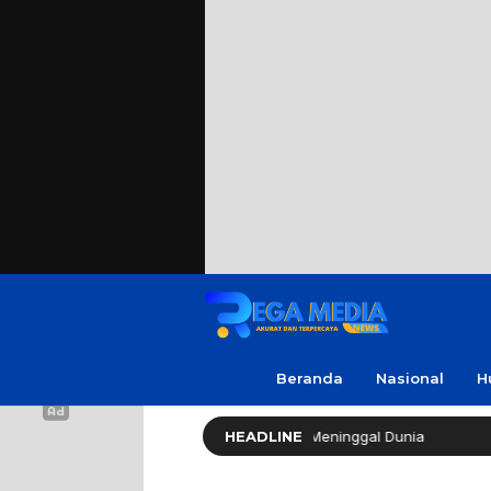
Beranda
Nasional
H
ak Soleh ‘No Viral No Justice’ Meninggal Dunia
HEADLINE
Polres 