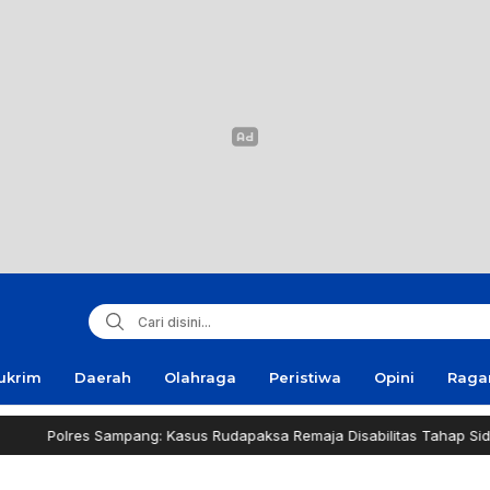
ukrim
Daerah
Olahraga
Peristiwa
Opini
Rag
Sampang: Kasus Rudapaksa Remaja Disabilitas Tahap Sidik