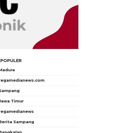
 POPULER
Madura
regamedianews.com
Sampang
Jawa Timur
regamedianews
Berita Sampang
Bangkalan