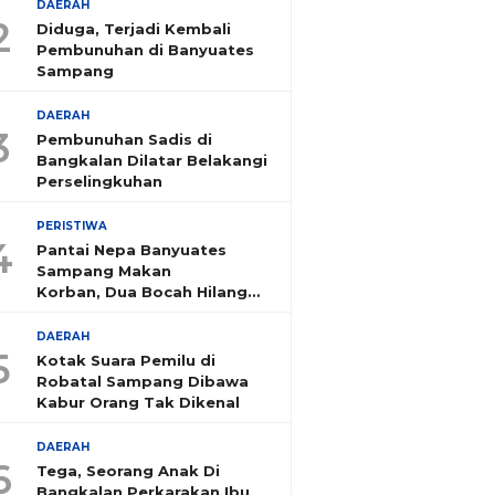
DAERAH
2
Diduga, Terjadi Kembali
Pembunuhan di Banyuates
Sampang
DAERAH
3
Pembunuhan Sadis di
Bangkalan Dilatar Belakangi
Perselingkuhan
PERISTIWA
4
Pantai Nepa Banyuates
Sampang Makan
Korban, Dua Bocah Hilang
Tenggelam
DAERAH
5
Kotak Suara Pemilu di
Robatal Sampang Dibawa
Kabur Orang Tak Dikenal
DAERAH
6
Tega, Seorang Anak Di
Bangkalan Perkarakan Ibu