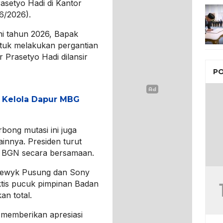
asetyo Hadi di Kantor
6/2026).
uni tahun 2026, Bapak
tuk melakukan pergantian
r Prasetyo Hadi dilansir
PO
h Kelola Dapur MBG
bong mutasi ini juga
innya. Presiden turut
a BGN secara bersamaan.
odewyk Pusung dan Sony
ktis pucuk pimpinan Badan
n total.
p memberikan apresiasi