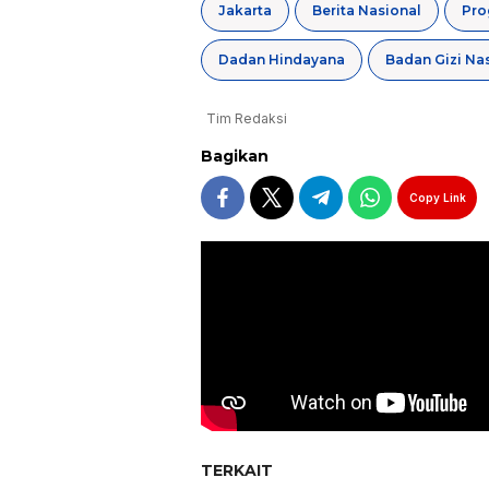
Jakarta
Berita Nasional
Pro
Dadan Hindayana
Tim Redaksi
Bagikan
Copy Link
TERKAIT