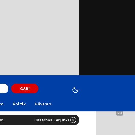
CARI
am
Politik
Hiburan
Basarnas Terjunkan Helikopter Sisir Bangkai KMP Mutiara Sentosa II