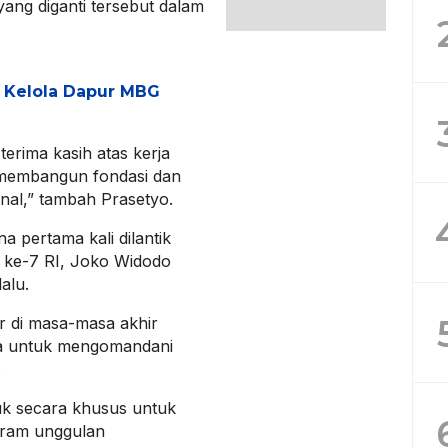
 yang diganti tersebut dalam
h Kelola Dapur MBG
erima kasih atas kerja
m membangun fondasi dan
al,” tambah Prasetyo.
a pertama kali dilantik
 ke-7 RI, Joko Widodo
alu.
ar di masa-masa akhir
ya untuk mengomandani
.
tuk secara khusus untuk
ram unggulan