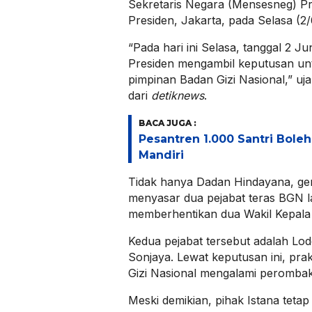
Sekretaris Negara (Mensesneg) Pr
Presiden, Jakarta, pada Selasa (2/
“Pada hari ini Selasa, tanggal 2 J
Presiden mengambil keputusan un
pimpinan Badan Gizi Nasional,” uja
dari
detiknews
.
BACA JUGA :
Pesantren 1.000 Santri Bole
Mandiri
Tidak hanya Dadan Hindayana, ger
menyasar dua pejabat teras BGN la
memberhentikan dua Wakil Kepal
Kedua pejabat tersebut adalah L
Sonjaya. Lewat keputusan ini, pra
Gizi Nasional mengalami perombaka
Meski demikian, pihak Istana teta