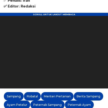
✅
Penulis: Ifan
✅ Editor: Redaksi
Sampang
Robatal
Menteri Pertanian
Berita Sampang
Ayam Petelur
Peternak Sampang
Peternak Ayam