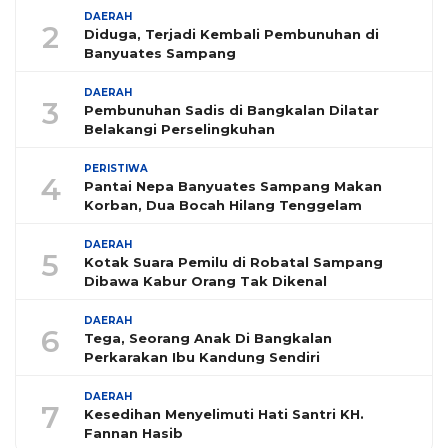
DAERAH
2
Diduga, Terjadi Kembali Pembunuhan di
Banyuates Sampang
DAERAH
3
Pembunuhan Sadis di Bangkalan Dilatar
Belakangi Perselingkuhan
PERISTIWA
4
Pantai Nepa Banyuates Sampang Makan
Korban, Dua Bocah Hilang Tenggelam
DAERAH
5
Kotak Suara Pemilu di Robatal Sampang
Dibawa Kabur Orang Tak Dikenal
DAERAH
6
Tega, Seorang Anak Di Bangkalan
Perkarakan Ibu Kandung Sendiri
DAERAH
7
Kesedihan Menyelimuti Hati Santri KH.
Fannan Hasib