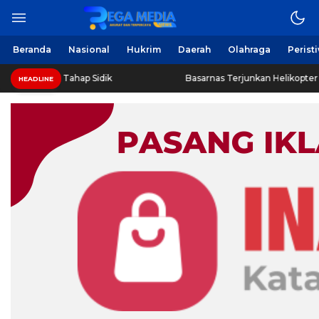
Beranda
Nasional
Hukrim
Daerah
Olahraga
Perist
s Tahap Sidik
Basarnas Terjunkan Helikopter Sisir Bangkai
HEADLINE