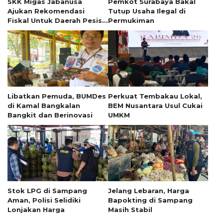
SKK Migas Jabanusa
Pemkot Surabaya Bakal
Ajukan Rekomendasi
Tutup Usaha Ilegal di
Fiskal Untuk Daerah Pesisir
Permukiman
Jawa Timur
Libatkan Pemuda, BUMDes
Perkuat Tembakau Lokal,
di Kamal Bangkalan
BEM Nusantara Usul Cukai
Bangkit dan Berinovasi
UMKM
Stok LPG di Sampang
Jelang Lebaran, Harga
Aman, Polisi Selidiki
Bapokting di Sampang
Lonjakan Harga
Masih Stabil