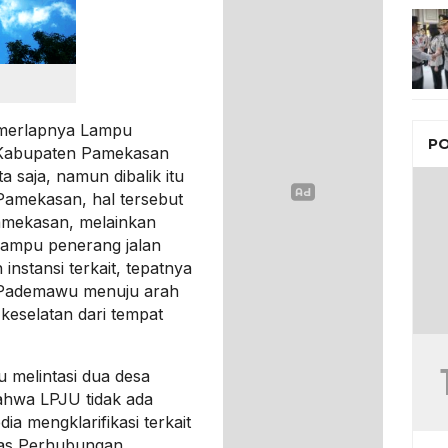
merlapnya Lampu
PO
 Kabupaten Pamekasan
ta saja, namun dibalik itu
a Pamekasan, hal tersebut
amekasan, melainkan
 lampu penerang jalan
nstansi terkait, tepatnya
. Pademawu menuju arah
eselatan dari tempat
 melintasi dua desa
hwa LPJU tidak ada
a mengklarifikasi terkait
nas Perhubungan