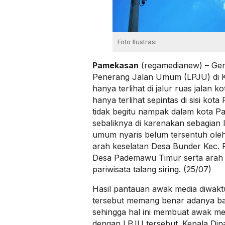
Foto Ilustrasi
Pamekasan
(regamedianew) – Ge
Penerang Jalan Umum (LPJU) di
hanya terlihat di jalur ruas jalan ko
hanya terlihat sepintas di sisi kot
tidak begitu nampak dalam kota P
sebaliknya di karenakan sebagian
umum nyaris belum tersentuh oleh i
arah keselatan Desa Bunder Kec
Desa Pademawu Timur serta arah k
pariwisata talang siring. (25/07)
Hasil pantauan awak media diwaktu
tersebut memang benar adanya ba
sehingga hal ini membuat awak medi
dengan LPJU tersebut. Kepala Di