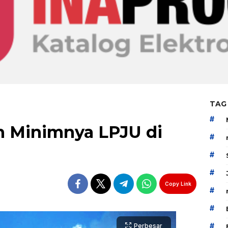
TAG
#
 Minimnya LPJU di
#
#
#
Copy Link
#
#
#
Perbesar