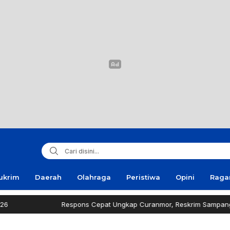
ukrim
Daerah
Olahraga
Peristiwa
Opini
Rag
Respons Cepat Ungkap Curanmor, Reskrim Sampang Tuai Apresias