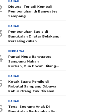
DAERAH
2
Diduga, Terjadi Kembali
Pembunuhan di Banyuates
Sampang
DAERAH
3
Pembunuhan Sadis di
Bangkalan Dilatar Belakangi
Perselingkuhan
PERISTIWA
4
Pantai Nepa Banyuates
Sampang Makan
Korban, Dua Bocah Hilang
Tenggelam
DAERAH
5
Kotak Suara Pemilu di
Robatal Sampang Dibawa
Kabur Orang Tak Dikenal
DAERAH
6
Tega, Seorang Anak Di
Bangkalan Perkarakan Ibu