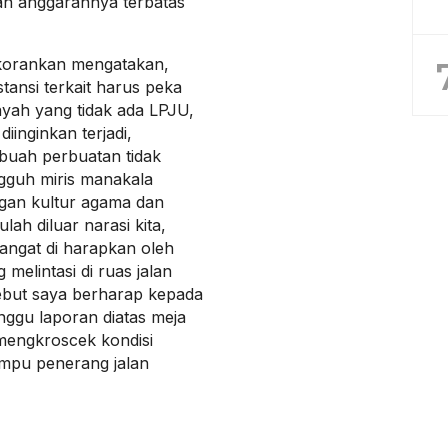
an anggarannya terbatas
ikorankan mengatakan,
ansi terkait harus peka
ayah yang tidak ada LPJU,
iinginkan terjadi,
uah perbuatan tidak
ngguh miris manakala
gan kultur agama dan
ah diluar narasi kita,
angat di harapkan oleh
elintasi di ruas jalan
sebut saya berharap kepada
unggu laporan diatas meja
mengkroscek kondisi
ampu penerang jalan