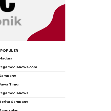
 POPULER
Madura
regamedianews.com
Sampang
Jawa Timur
regamedianews
Berita Sampang
Bangkalan