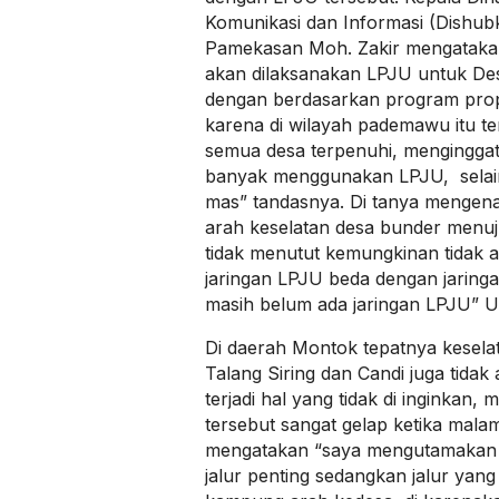
Komunikasi dan Informasi (Dishu
Pamekasan Moh. Zakir mengataka
akan dilaksanakan LPJU untuk De
dengan berdasarkan program propo
karena di wilayah pademawu itu te
semua desa terpenuhi, menginggat
banyak menggunakan LPJU, selain
mas” tandasnya. Di tanya mengen
arah keselatan desa bunder menu
tidak menutut kemungkinan tidak a
jaringan LPJU beda dengan jaringa
masih belum ada jaringan LPJU” U
Di daerah Montok tepatnya keselat
Talang Siring dan Candi juga tida
terjadi hal yang tidak di inginkan, 
tersebut sangat gelap ketika malam 
mengatakan “saya mengutamakan j
jalur penting sedangkan jalur yang