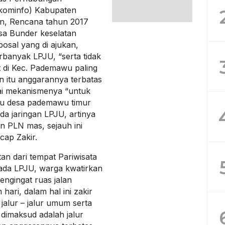
bkominfo) Kabupaten
n, Rencana tahun 2017
sa Bunder keselatan
sal yang di ajukan,
rbanyak LPJU, “serta tidak
 di Kec. Pademawu paling
 itu anggarannya terbatas
ai mekanismenya “untuk
ju desa pademawu timur
da jaringan LPJU, artinya
n PLN mas, sejauh ini
cap Zakir.
an dari tempat Pariwisata
k ada LPJU, warga kwatirkan
mengingat ruas jalan
hari, dalam hal ini zakir
alur – jalur umum serta
 dimaksud adalah jalur