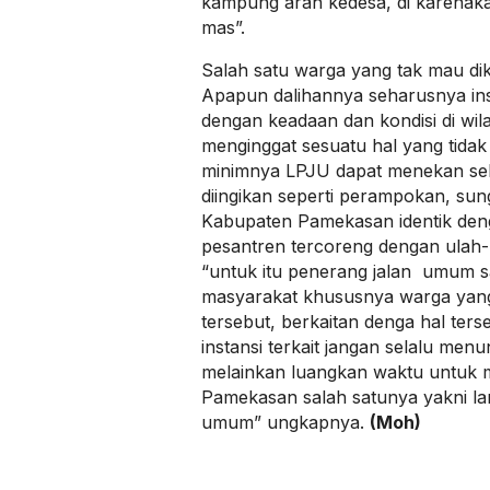
kampung arah kedesa, di karenak
mas”.
Salah satu warga yang tak mau d
Apapun dalihannya seharusnya inst
dengan keadaan dan kondisi di wil
menginggat sesuatu hal yang tidak d
minimnya LPJU dapat menekan seb
diingikan seperti perampokan, su
Kabupaten Pamekasan identik den
pesantren tercoreng dengan ulah-ul
“untuk itu penerang jalan umum s
masyarakat khususnya warga yang m
tersebut, berkaitan denga hal ter
instansi terkait jangan selalu men
melainkan luangkan waktu untuk 
Pamekasan salah satunya yakni l
umum” ungkapnya.
(Moh)