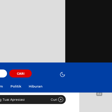
CARI
am
Politik
Hiburan
i
Curi Motor! Dua Warga Batuporo Sampang Dibui