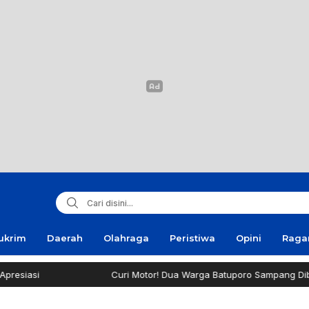
ukrim
Daerah
Olahraga
Peristiwa
Opini
Rag
Curi Motor! Dua Warga Batuporo Sampang Dibui