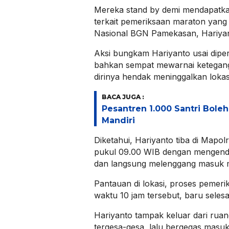
Mereka stand by demi mendapatka
terkait pemeriksaan maraton yang d
Nasional BGN Pamekasan, Hariyan
Aksi bungkam Hariyanto usai diperi
bahkan sempat mewarnai ketegang
dirinya hendak meninggalkan lokas
BACA JUGA :
Pesantren 1.000 Santri Bole
Mandiri
Diketahui, Hariyanto tiba di Mapo
pukul 09.00 WIB dengan mengenda
dan langsung melenggang masuk m
Pantauan di lokasi, proses pemer
waktu 10 jam tersebut, baru selesa
Hariyanto tampak keluar dari rua
tergesa-gesa, lalu bergegas masu