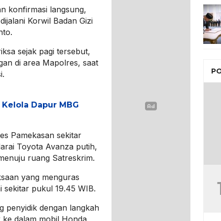
n konfirmasi langsung,
ijalani Korwil Badan Gizi
to.
ksa sejak pagi tersebut,
an di area Mapolres, saat
PO
i.
h Kelola Dapur MBG
lres Pamekasan sekitar
rai Toyota Avanza putih,
enuju ruang Satreskrim.
iksaan yang menguras
i sekitar pukul 19.45 WIB.
ng penyidik dengan langkah
k ke dalam mobil Honda