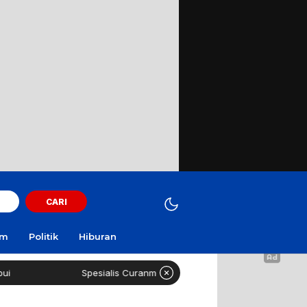
CARI
am
Politik
Hiburan
Spesialis Curanmor Lintas Daerah Diringkus Polisi di SPBU Surama