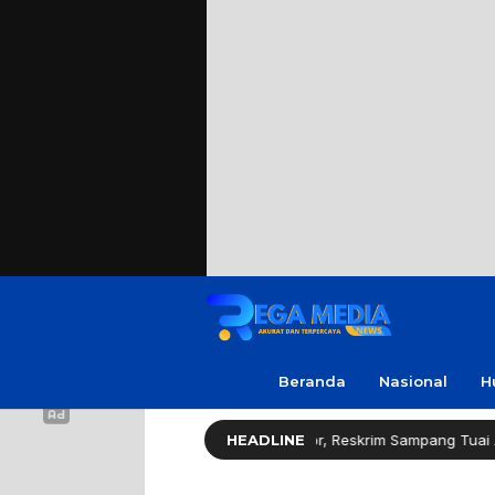
Beranda
Nasional
H
espons Cepat Ungkap Curanmor, Reskrim Sampang Tuai Apresiasi
HEADLINE