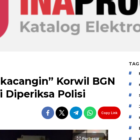
TAG
#
kacangin” Korwil BGN
#
Diperiksa Polisi
#
#
Copy Link
#
#
#
Perbesar