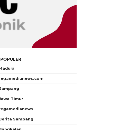
 POPULER
Madura
regamedianews.com
Sampang
Jawa Timur
regamedianews
Berita Sampang
Bangkalan