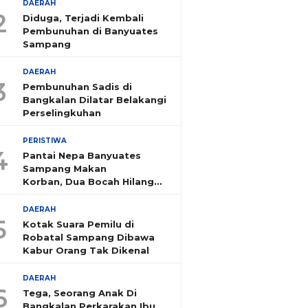
DAERAH
2
Diduga, Terjadi Kembali
Pembunuhan di Banyuates
Sampang
DAERAH
3
Pembunuhan Sadis di
Bangkalan Dilatar Belakangi
Perselingkuhan
PERISTIWA
4
Pantai Nepa Banyuates
Sampang Makan
Korban, Dua Bocah Hilang
Tenggelam
DAERAH
5
Kotak Suara Pemilu di
Robatal Sampang Dibawa
Kabur Orang Tak Dikenal
DAERAH
6
Tega, Seorang Anak Di
Bangkalan Perkarakan Ibu