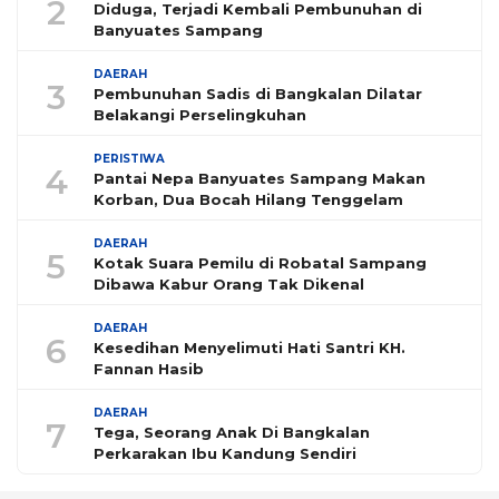
2
Diduga, Terjadi Kembali Pembunuhan di
Banyuates Sampang
DAERAH
3
Pembunuhan Sadis di Bangkalan Dilatar
Belakangi Perselingkuhan
PERISTIWA
4
Pantai Nepa Banyuates Sampang Makan
Korban, Dua Bocah Hilang Tenggelam
DAERAH
5
Kotak Suara Pemilu di Robatal Sampang
Dibawa Kabur Orang Tak Dikenal
DAERAH
6
Kesedihan Menyelimuti Hati Santri KH.
Fannan Hasib
DAERAH
7
Tega, Seorang Anak Di Bangkalan
Perkarakan Ibu Kandung Sendiri