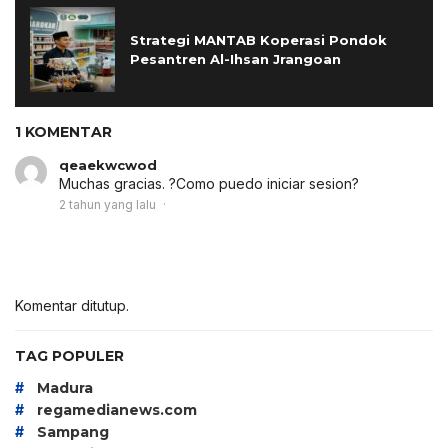
Strategi MANTAB Koperasi Pondok
Pesantren Al-Ihsan Jrangoan
1 KOMENTAR
qeaekwcwod
Muchas gracias. ?Como puedo iniciar sesion?
2 tahun yang lalu
Komentar ditutup.
TAG POPULER
#
Madura
#
regamedianews.com
#
Sampang