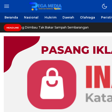
Beranda
Nasional
Hukrim
Daerah
Olahraga
Perist
ng Diimbau Tak Bakar Sampah Sembarangan
INVESTIGAS
HEADLINE