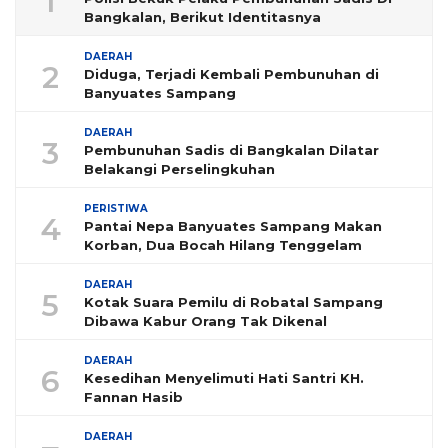
1
Bangkalan, Berikut Identitasnya
DAERAH
2
Diduga, Terjadi Kembali Pembunuhan di
Banyuates Sampang
DAERAH
3
Pembunuhan Sadis di Bangkalan Dilatar
Belakangi Perselingkuhan
PERISTIWA
4
Pantai Nepa Banyuates Sampang Makan
Korban, Dua Bocah Hilang Tenggelam
DAERAH
5
Kotak Suara Pemilu di Robatal Sampang
Dibawa Kabur Orang Tak Dikenal
DAERAH
6
Kesedihan Menyelimuti Hati Santri KH.
Fannan Hasib
DAERAH