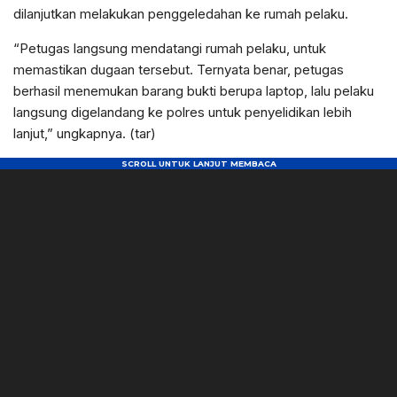
dilanjutkan melakukan penggeledahan ke rumah pelaku.
“Petugas langsung mendatangi rumah pelaku, untuk
memastikan dugaan tersebut. Ternyata benar, petugas
berhasil menemukan barang bukti berupa laptop, lalu pelaku
langsung digelandang ke polres untuk penyelidikan lebih
lanjut,” ungkapnya. (tar)