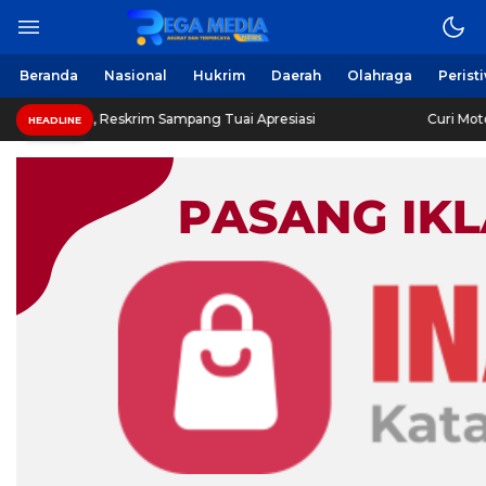
Beranda
Nasional
Hukrim
Daerah
Olahraga
Perist
, Reskrim Sampang Tuai Apresiasi
Curi Motor! Dua Warg
HEADLINE