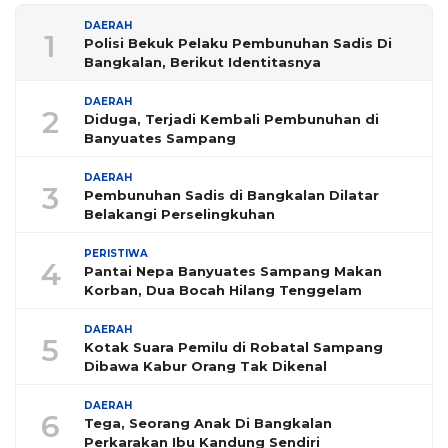
DAERAH
1
Polisi Bekuk Pelaku Pembunuhan Sadis Di
Bangkalan, Berikut Identitasnya
DAERAH
2
Diduga, Terjadi Kembali Pembunuhan di
Banyuates Sampang
DAERAH
3
Pembunuhan Sadis di Bangkalan Dilatar
Belakangi Perselingkuhan
PERISTIWA
4
Pantai Nepa Banyuates Sampang Makan
Korban, Dua Bocah Hilang Tenggelam
DAERAH
5
Kotak Suara Pemilu di Robatal Sampang
Dibawa Kabur Orang Tak Dikenal
DAERAH
6
Tega, Seorang Anak Di Bangkalan
Perkarakan Ibu Kandung Sendiri