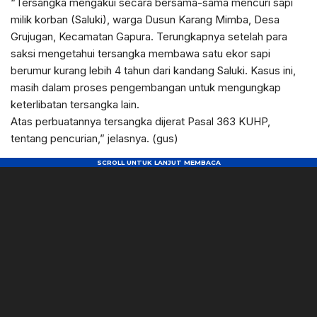
“Tersangka mengakui secara bersama-sama mencuri sapi
milik korban (Saluki), warga Dusun Karang Mimba, Desa
Grujugan, Kecamatan Gapura. Terungkapnya setelah para
saksi mengetahui tersangka membawa satu ekor sapi
berumur kurang lebih 4 tahun dari kandang Saluki. Kasus ini,
masih dalam proses pengembangan untuk mengungkap
keterlibatan tersangka lain.
Atas perbuatannya tersangka dijerat Pasal 363 KUHP,
tentang pencurian,” jelasnya. (gus)