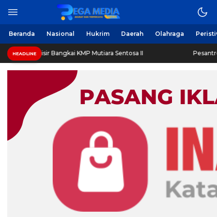
Beranda
Nasional
Hukrim
Daerah
Olahraga
Perist
Sisir Bangkai KMP Mutiara Sentosa II
Pesantren 1.000 Sant
HEADLINE