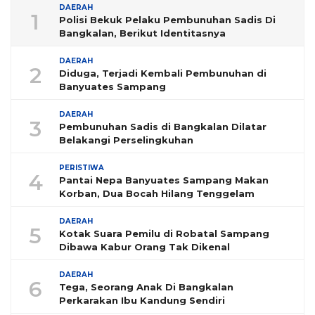
DAERAH
1
Polisi Bekuk Pelaku Pembunuhan Sadis Di
Bangkalan, Berikut Identitasnya
DAERAH
2
Diduga, Terjadi Kembali Pembunuhan di
Banyuates Sampang
DAERAH
3
Pembunuhan Sadis di Bangkalan Dilatar
Belakangi Perselingkuhan
PERISTIWA
4
Pantai Nepa Banyuates Sampang Makan
Korban, Dua Bocah Hilang Tenggelam
DAERAH
5
Kotak Suara Pemilu di Robatal Sampang
Dibawa Kabur Orang Tak Dikenal
DAERAH
6
Tega, Seorang Anak Di Bangkalan
Perkarakan Ibu Kandung Sendiri