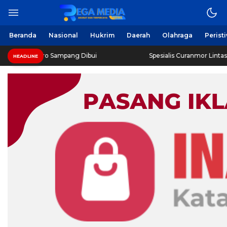
Beranda
Nasional
Hukrim
Daerah
Olahraga
Perist
oro Sampang Dibui
Spesialis Curanmor Lintas Daerah Dirin
HEADLINE