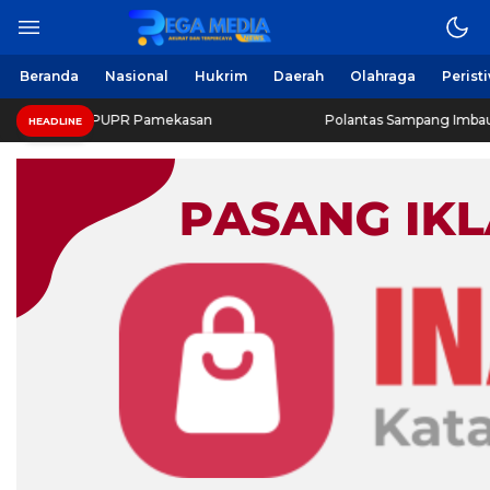
Beranda
Nasional
Hukrim
Daerah
Olahraga
Perist
nas PUPR Pamekasan
Polantas Sampang Imbau Latihan Ger
HEADLINE