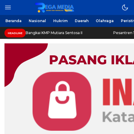
Beranda
Nasional
Hukrim
Daerah
Olahraga
Perist
r Bangkai KMP Mutiara Sentosa II
Pesantren 1.000 Santri 
HEADLINE