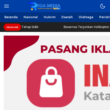
Beranda
Nasional
Hukrim
Daerah
Olahraga
Perist
as Tahap Sidik
Basarnas Terjunkan Helikopter Sisir Bangka
HEADLINE