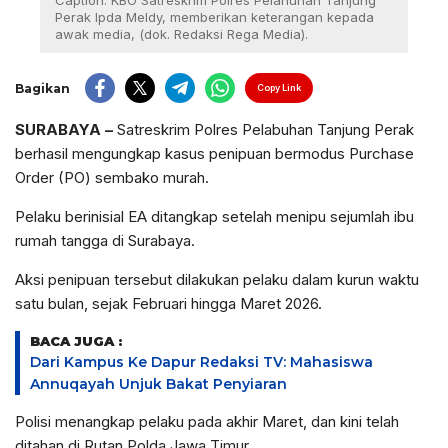
Caption: KBO Satreskrim Polres Pelahuhan Tanjung
Perak Ipda Meldy, memberikan keterangan kepada
awak media, (dok. Redaksi Rega Media).
Bagikan
Copy Link
SURABAYA
–
Satreskrim Polres Pelabuhan Tanjung Perak
berhasil mengungkap kasus penipuan bermodus Purchase
Order (PO) sembako murah.
Pelaku berinisial EA ditangkap setelah menipu sejumlah ibu
rumah tangga di Surabaya.
Aksi penipuan tersebut dilakukan pelaku dalam kurun waktu
satu bulan, sejak Februari hingga Maret 2026.
BACA JUGA :
Dari Kampus Ke Dapur Redaksi TV: Mahasiswa
Annuqayah Unjuk Bakat Penyiaran
Polisi menangkap pelaku pada akhir Maret, dan kini telah
ditahan di Rutan Polda Jawa Timur.