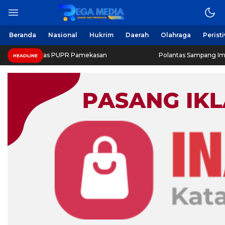
Beranda
Nasional
Hukrim
Daerah
Olahraga
Perist
Dinas PUPR Pamekasan
Polantas Sampang Imbau Latihan G
HEADLINE