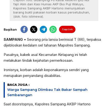
Caption foto: didampingi Ps Kasat Reskrim Iptu Nur
fajri Alim dan Kasi Humas AKP Eko Puji Waluyo,
Kapolres Sampang AKBP Hartono menunjukkan
barang bukti pakaian korban kasus persetubuhan,
(dok. foto istimewa).
Bagikan
Copy Link
SAMPANG
• Seorang pria lansia berinisial T (66), terpaksa
dijebloskan kedalam sel tahanan Mapolres Sampang.
Pasalnya, kakek asal Kecamatan Ketapang ini telah
melakukan tindak kejahatan pemerkosaan.
Ironisnya, korban adalah keponakannya sendiri yang
merupakan penyandang disabilitas.
BACA JUGA :
Warga Sampang Diimbau Tak Bakar Sampah
Sembarangan
Saat doorstopnya, Kapolres Sampang AKBP Hartono