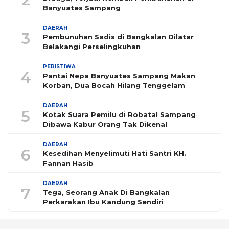
Banyuates Sampang
DAERAH
3
Pembunuhan Sadis di Bangkalan Dilatar
Belakangi Perselingkuhan
PERISTIWA
4
Pantai Nepa Banyuates Sampang Makan
Korban, Dua Bocah Hilang Tenggelam
DAERAH
5
Kotak Suara Pemilu di Robatal Sampang
Dibawa Kabur Orang Tak Dikenal
DAERAH
6
Kesedihan Menyelimuti Hati Santri KH.
Fannan Hasib
DAERAH
7
Tega, Seorang Anak Di Bangkalan
Perkarakan Ibu Kandung Sendiri