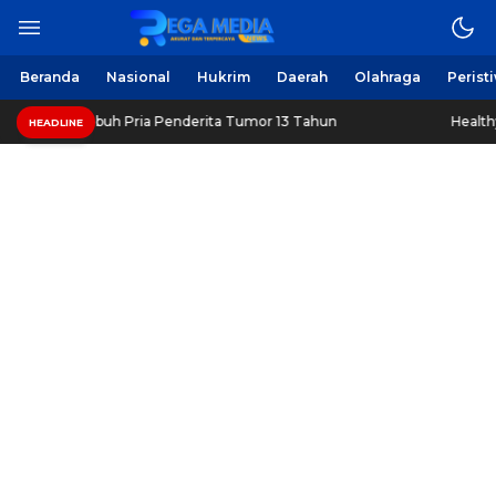
Beranda
Nasional
Hukrim
Daerah
Olahraga
Perist
mbuh Pria Penderita Tumor 13 Tahun
Healthy Long Life (H
HEADLINE