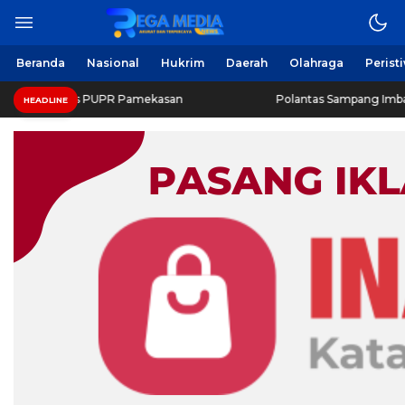
Beranda
Nasional
Hukrim
Daerah
Olahraga
Perist
nas PUPR Pamekasan
Polantas Sampang Imbau Latihan Ger
HEADLINE