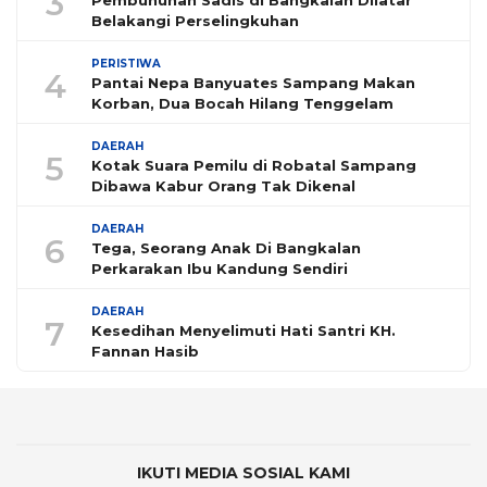
3
Pembunuhan Sadis di Bangkalan Dilatar
Belakangi Perselingkuhan
PERISTIWA
4
Pantai Nepa Banyuates Sampang Makan
Korban, Dua Bocah Hilang Tenggelam
DAERAH
5
Kotak Suara Pemilu di Robatal Sampang
Dibawa Kabur Orang Tak Dikenal
DAERAH
6
Tega, Seorang Anak Di Bangkalan
Perkarakan Ibu Kandung Sendiri
DAERAH
7
Kesedihan Menyelimuti Hati Santri KH.
Fannan Hasib
IKUTI MEDIA SOSIAL KAMI