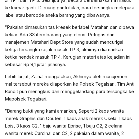
di TP 1 dan TP 3. Selanjutnya, secara bersama-sama masuk
ke kamar ganti. Di ruang ganti itulah, para tersangka melepasi
label atau barcode aneka barang yang dibawanya.
“Pakaian dimasukan tas kresek berlabel Matahari dan dibawa
keluar. Ada 33 item barang yang dicuri. Petugas dan
manajemen Matahari Dept Store yang sudah mencurigai
ketiga tersangka sejak masuk TP 3, akhirnya diamankan
ketika hendak masuk TP 4. Kerugian materi atas kejadian ini
sebesar Rp 8,1 juta” jelasnya.
Lebih lanjut, Zainal mengatakan, Akhirnya oleh manajemen
mal tersebut,mereka dilaporkan ke Polsek Tegalsari. Tim Anti
Bandit pun meringkus dan menggelandang para tersangka ke
Mapolsek Tegalsari.
“Barang bukti yang kami amankan, Seperti 2 kaos wanita
merek Graphis dan Couten, 1 kaos anak merek Osela, 1 kaos
Lois, 3 kaos C2, 1 baju wanita Eprise, 1 baju C2, 2 celana
wanita merek Cardinal dan C2, 2 pakaian dalam wanita, 2