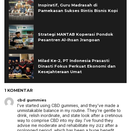
Inspiratif, Guru Madrasah di
Pamekasan Sukses Rintis Bisnis Kopi
Strategi MANTAB Koperasi Pondok
Pesantren Al-Ihsan Jrangoan
Milad Ke-2, PT Indonesia Prasasti
Dinasti Fokus Perkuat Ekonomi dan
Kesejahteraan Umat
1 KOMENTAR
cbd gummies
I’ve started using CBD gummies, and they’ve made a
unmistakable balance in my routine. They’re gentle to
drink, relish inordinate, and state look after a cretinous
way to comprise CBD into my day. I’ve found they
advise me moderate and rehabilitate my zizz after a
prolonged period, which has been a huge benefit.