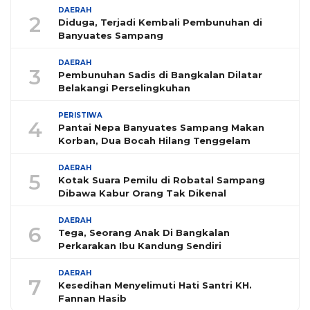
DAERAH
2
Diduga, Terjadi Kembali Pembunuhan di
Banyuates Sampang
DAERAH
3
Pembunuhan Sadis di Bangkalan Dilatar
Belakangi Perselingkuhan
PERISTIWA
4
Pantai Nepa Banyuates Sampang Makan
Korban, Dua Bocah Hilang Tenggelam
DAERAH
5
Kotak Suara Pemilu di Robatal Sampang
Dibawa Kabur Orang Tak Dikenal
DAERAH
6
Tega, Seorang Anak Di Bangkalan
Perkarakan Ibu Kandung Sendiri
DAERAH
7
Kesedihan Menyelimuti Hati Santri KH.
Fannan Hasib